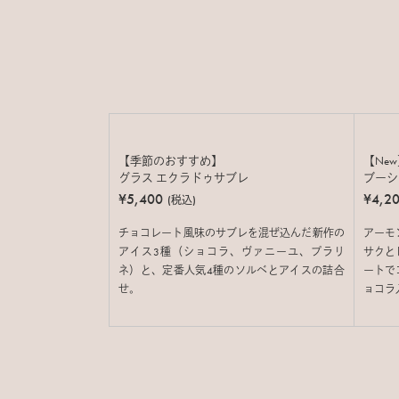
【季節のおすすめ】
【Ne
グラス エクラドゥサブレ
ブーシ
¥5,400
¥4,2
(税込)
チョコレート風味のサブレを混ぜ込んだ新作の
アーモ
アイス3種（ショコラ、ヴァニーユ、プラリ
サクと
ネ）と、定番人気4種のソルベとアイスの詰合
ートで
せ。
ョコラ