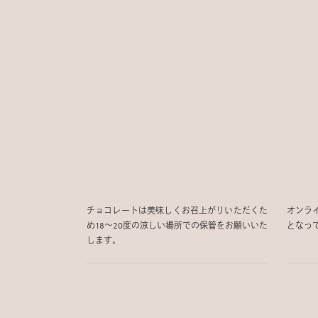
チョコレートは美味しくお召上がりいただくた
オンラ
め18〜20度の涼しい場所での保管をお願いいた
となっ
します。