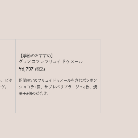
【季節のおすすめ】
グラン コフレ フリュイ ドゥ メール
¥6,707
(税込)
を、ビタ
期間限定のフリュイドゥメールを含むボンボン
ング。
ショコラ4個、サブレパリプラージュ6枚、焼
菓子6個の詰合せ。