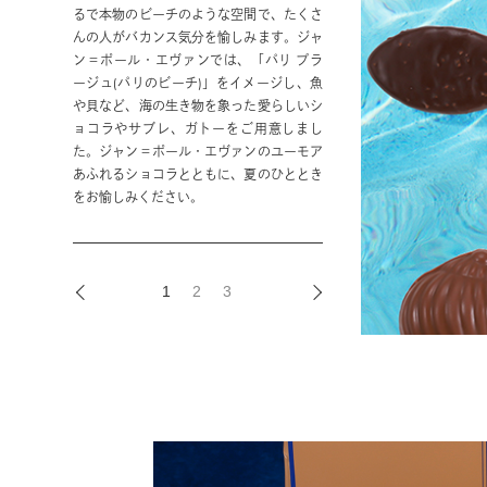
るで本物のビーチのような空間で、たくさ
夏の到来を告げるフランスの革命記念日
んの人がバカンス気分を愉しみます。ジャ
「パリ祭」を記念した「キャトルズ ジュ
Glaces éclats de sablé
ン＝ポール・エヴァンでは、「パリ プラ
イエ コレクション」を期間限定でご用意
ージュ(パリのビーチ)」をイメージし、魚
夏の贈り物に最適なアイテムを各種ご用意
しています。パリの街がトリコロールカラ
や貝など、海の生き物を象った愛らしいシ
しています。今夏は、サブレを使用したこ
ーに染まり、エッフェル塔に花火が打ち上
ョコラやサブレ、ガトーをご用意しまし
だわりの新作アイス3種が登場。軽快な食
がる特別な日「キャトルズ ジュイエ」。
た。ジャン＝ポール・エヴァンのユーモア
感と、カカオ、プラリネやヴァニラを使用
その祝祭の高揚感をショコラで表現しまし
あふれるショコラとともに、夏のひととき
した奥行きのある味わいをお愉しみいただ
た。この季節ならではの特別な贈り物にい
をお愉しみください。
けます。大切な方へのギフトにどうぞ。
かがでしょうか。
1
2
3