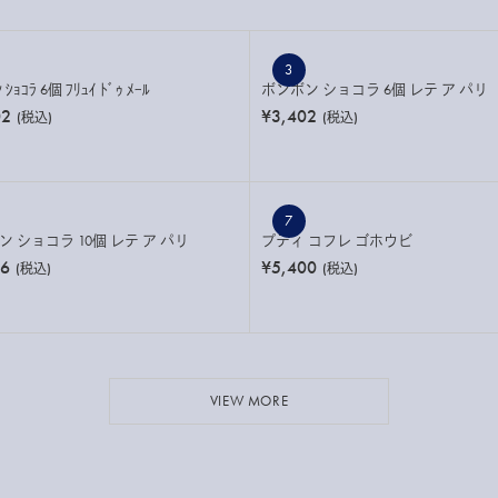
3
 ｼｮｺﾗ 6個 ﾌﾘｭｲ ﾄﾞｩ ﾒｰﾙ
ボンボン ショコラ 6個 レテ ア パリ
02
¥3,402
(税込)
(税込)
7
 ショコラ 10個 レテ ア パリ
プティ コフレ ゴホウビ
46
¥5,400
(税込)
(税込)
VIEW MORE