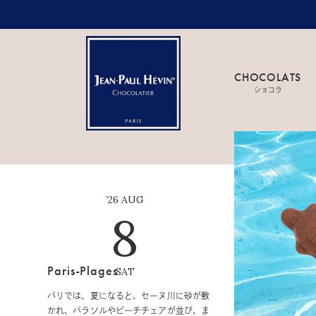
CHOCOLATS
ショコラ
’26 AUG
8
Paris-Plages
SAT
パリでは、夏になると、セーヌ川に砂が敷
Le 14 Juillet
かれ、パラソルやビーチチェアが並び、ま