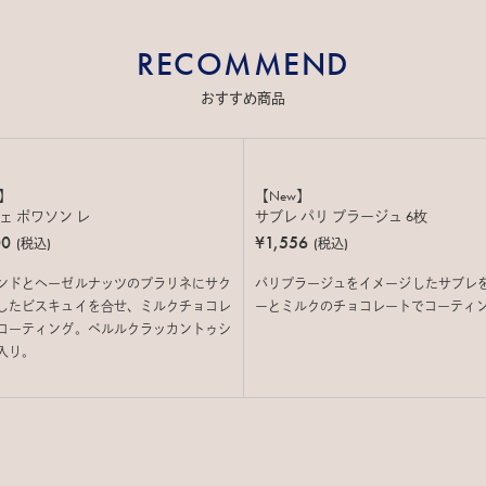
RECOMMEND
おすすめ商品
w】
【New】
ェ ポワソン レ
サブレ パリ プラージュ 6枚
00
¥1,556
(税込)
(税込)
ンドとヘーゼルナッツのプラリネにサク
パリプラージュをイメージしたサブレ
したビスキュイを合せ、ミルクチョコレ
ーとミルクのチョコレートでコーティ
コーティング。ペルルクラッカントゥシ
入り。