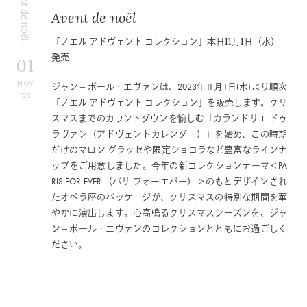
Avent de noël
Avent de noël
「ノエル アドヴェント コレクション」本日11月1日（水）
発売
01
NOV
ジャン＝ポール・エヴァンは、2023年11月1日(水)より順次
’23
「ノエル アドヴェント コレクション」を販売します。クリ
スマスまでのカウントダウンを愉しむ「カランドリエ ドゥ
ラヴァン（アドヴェントカレンダー）」を始め、この時期
だけのマロン グラッセや限定ショコラなど豊富なラインナ
ップをご用意しました。今年の新コレクションテーマ＜PA
RIS FOR EVER （パリ フォーエバー）＞のもとデザインされ
たオペラ座のパッケージが、クリスマスの特別な期間を華
やかに演出します。心高鳴るクリスマスシーズンを、ジャ
ン＝ポール・エヴァンのコレクションとともにお過ごしく
ださい。