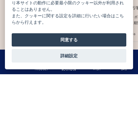
り本サイトの動作に必要最小限のクッキー以外が利用され
ジャン＝ポール・エヴァンが贈る、涼やかな夏のショ
夏の贈り
ることはありません。
コラギフト
また、クッキーに関する設定を詳細に行いたい場合はこち
ジャン＝ポ
らから行えます。
詰合せを期
お世話になっている方への贈り物や、夏のご挨拶に、ジャン＝
ポール・エヴァンの特別なギフトはいかがでしょうか。
2026.07.16
同意する
2026.07.22
詳細設定
0
VIEW MORE
MENU
BAG
WISH
PRODUCT
BOUTIQUE
ニュースレター配信登録はこちら