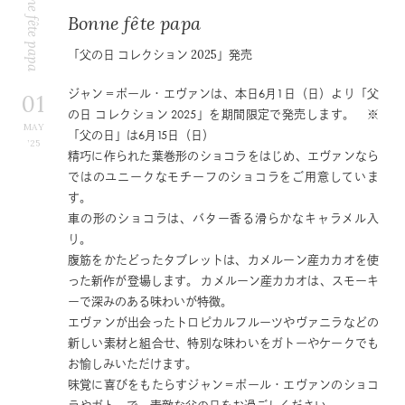
Bonne fête papa
Bonne fête papa
「父の日 コレクション 2025」発売
ジャン＝ポール・エヴァンは、本日6月1日（日）より「父
01
の日 コレクション 2025」を期間限定で発売します。 ※
MAY
「父の日」は6月15日（日）
’25
精巧に作られた葉巻形のショコラをはじめ、エヴァンなら
ではのユニークなモチーフのショコラをご用意していま
す。
車の形のショコラは、バター香る滑らかなキャラメル入
り。
腹筋をかたどったタブレットは、カメルーン産カカオを使
った新作が登場します。 カメルーン産カカオは、スモーキ
ーで深みのある味わいが特徴。
エヴァンが出会ったトロピカルフルーツやヴァニラなどの
新しい素材と組合せ、特別な味わいをガトーやケークでも
お愉しみいただけます。
味覚に喜びをもたらすジャン＝ポール・エヴァンのショコ