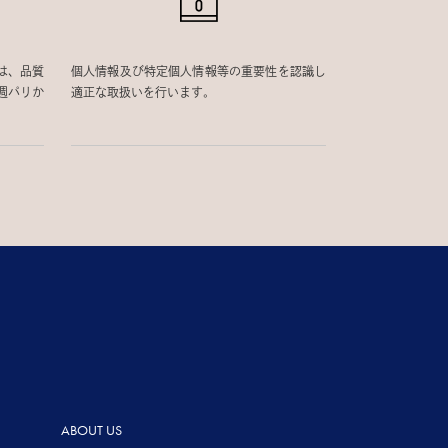
は、品質
個人情報及び特定個人情報等の重要性を認識し
週パリか
適正な取扱いを行います。
ABOUT US