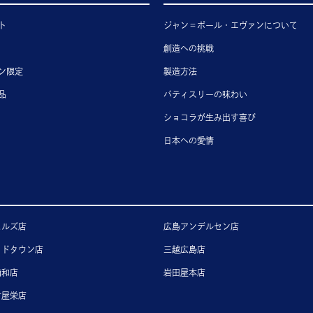
ト
ジャン＝ポール・エヴァンについて
創造への挑戦
ン限定
製造方法
品
パティスリーの味わい
ショコラが生み出す喜び
日本への愛情
ヒルズ店
広島アンデルセン店
ッドタウン店
三越広島店
浦和店
岩田屋本店
古屋栄店