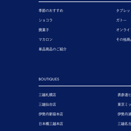
季節のおすすめ
タブレッ
ショコラ
ガトー
焼菓子
オンライ
マカロン
その他商
単品商品のご紹介
BOUTIQUES
三越札幌店
表参道
三越仙台店
東京ミ
伊勢丹新宿本店
伊勢丹
日本橋三越本店
三越名