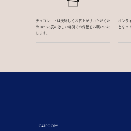
チョコレートは美味しくお召上がりいただくた
オンラ
め18〜20度の涼しい場所での保管をお願いいた
となっ
します。
CATEGORY