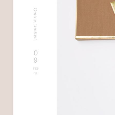
Online Limited
0
9
SEP
’19