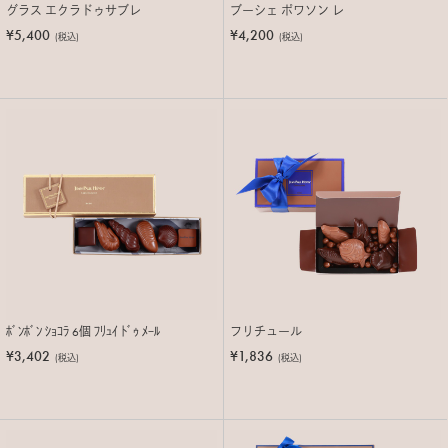
グラス エクラドゥサブレ
ブーシェ ポワソン レ
¥5,400
¥4,200
(税込)
(税込)
ﾎﾞﾝﾎﾞﾝ ｼｮｺﾗ 6個 ﾌﾘｭｲ ﾄﾞｩ ﾒｰﾙ
フリチュール
¥3,402
¥1,836
(税込)
(税込)