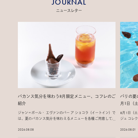
JOURNAL
ニュースレター
バカンス気分を味わう8月限定メニュー、コフレのご
パリの夏
紹介
月1日（
ジャン＝ポール・ エヴァンのバー ア ショコラ（イートイン）で
8月1日（
は、夏のバカンス気分を味わえるメニューを各種ご用意してお
ジュ コレ
ります。
2026.08.08
2026.08.01