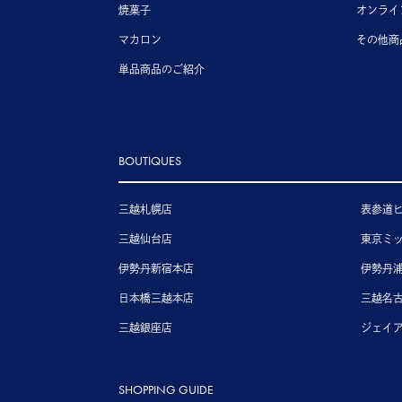
焼菓子
オンライ
マカロン
その他商
単品商品のご紹介
BOUTIQUES
三越札幌店
表参道
三越仙台店
東京ミ
伊勢丹新宿本店
伊勢丹
日本橋三越本店
三越名
三越銀座店
ジェイ
SHOPPING GUIDE