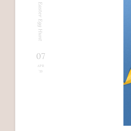
Easter Egg Hunt
07
APR
’19