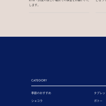
め18〜20度の涼しい場所での保管をお願いいた
となっ
します。
CATEGORY
季節のおすすめ
タブレッ
ショコラ
ガトー