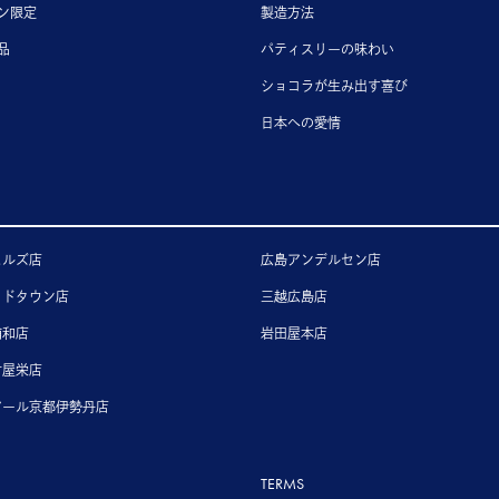
ン限定
製造方法
品
パティスリーの味わい
ショコラが生み出す喜び
日本への愛情
ヒルズ店
広島アンデルセン店
ッドタウン店
三越広島店
浦和店
岩田屋本店
古屋栄店
アール京都伊勢丹店
TERMS