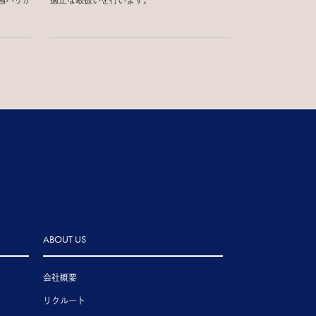
週パリか
適正な取扱いを行います。
ABOUT US
会社概要
リクルート