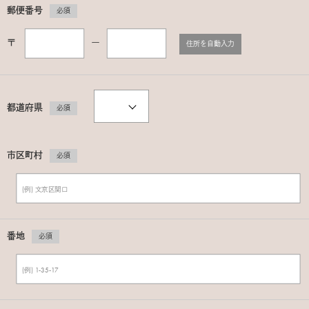
郵便番号
必須
〒
ー
住所を自動入力
都道府県
必須
市区町村
必須
番地
必須