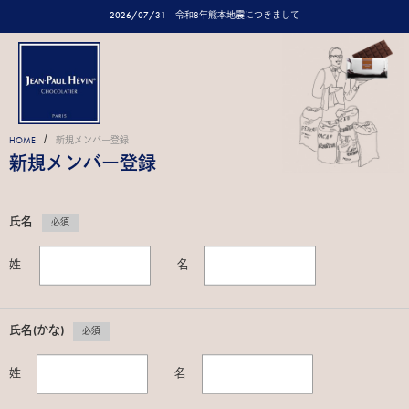
2026/07/31
令和8年熊本地震につきまして
/
HOME
新規メンバー登録
新規メンバー登録
氏名
必須
姓
名
氏名(かな)
必須
姓
名