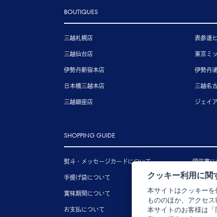
BOUTIQUES
三越札幌店
表参道
三越仙台店
東京ミ
伊勢丹新宿本店
伊勢丹
日本橋三越本店
三越名
三越銀座店
ジェイ
SHOPPING GUIDE
熨斗・メッセージカードについて
領収書に
クッキー利用に関
手提げ袋について
送料につ
本サイトはクッキーを
賞味期間について
配送につ
もののほか、アクセス
お支払について
キャンセ
本サイトのお客様は「