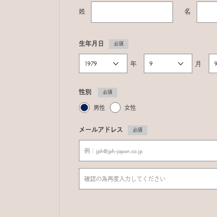
姓
名
生年月日
必須
年
月
性別
必須
男性
女性
メールアドレス
必須