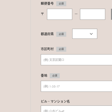
郵便番号
必須
〒
ー
都道府県
必須
市区町村
必須
番地
必須
ビル・マンション名