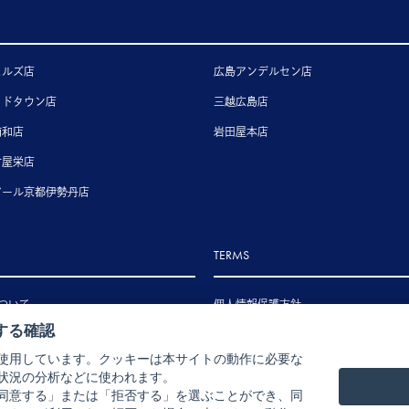
ヒルズ店
広島アンデルセン店
ッドタウン店
三越広島店
浦和店
岩田屋本店
古屋栄店
アール京都伊勢丹店
TERMS
ついて
個人情報保護方針
する確認
いて
特定商取引法に基づく表示
使用しています。クッキーは本サイトの動作に必要な
いて
状況の分析などに使われます。
ル・返品・交換について
同意する」または「拒否する」を選ぶことができ、同