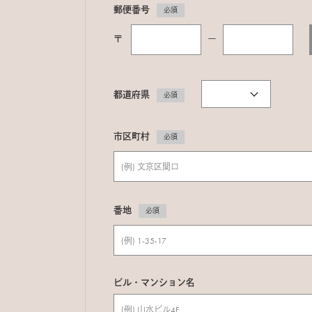
郵便番号
必須
〒
ー
都道府県
必須
市区町村
必須
番地
必須
ビル・マンション名