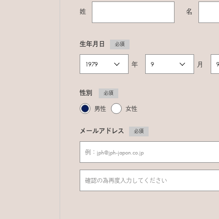
姓
名
生年月日
必須
年
月
性別
必須
男性
女性
メールアドレス
必須