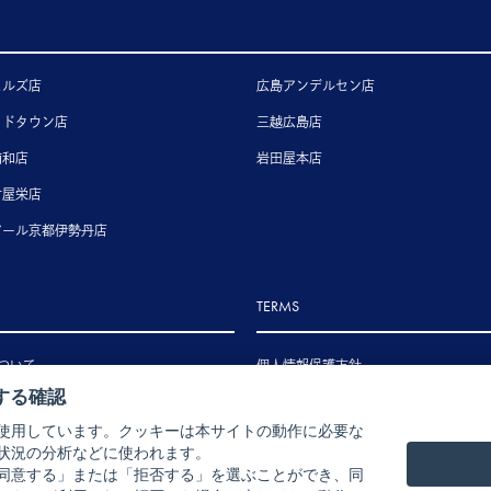
ヒルズ店
広島アンデルセン店
ッドタウン店
三越広島店
浦和店
岩田屋本店
古屋栄店
アール京都伊勢丹店
TERMS
ついて
個人情報保護方針
する確認
いて
特定商取引法に基づく表示
使用しています。クッキーは本サイトの動作に必要な
いて
状況の分析などに使われます。
ル・返品・交換について
同意する」または「拒否する」を選ぶことができ、同