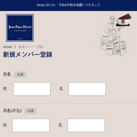
2026/07/31
令和8年熊本地震につきまして
/
HOME
新規メンバー登録
新規メンバー登録
氏名
必須
姓
名
氏名(かな)
必須
姓
名