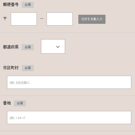
郵便番号
必須
〒
ー
住所を自動入力
都道府県
必須
市区町村
必須
番地
必須