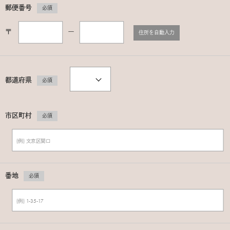
郵便番号
必須
〒
ー
住所を自動入力
都道府県
必須
市区町村
必須
番地
必須