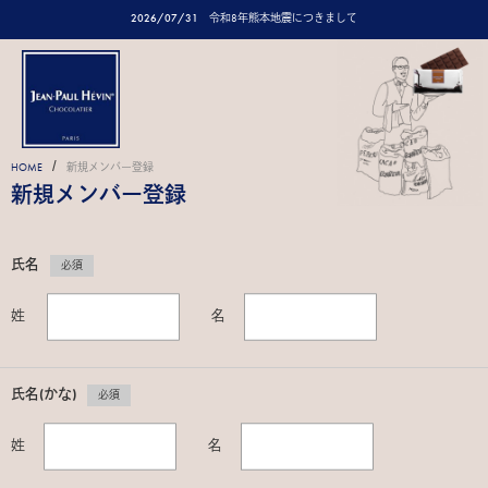
2026/07/31
令和8年熊本地震につきまして
/
HOME
新規メンバー登録
新規メンバー登録
氏名
必須
姓
名
氏名(かな)
必須
姓
名