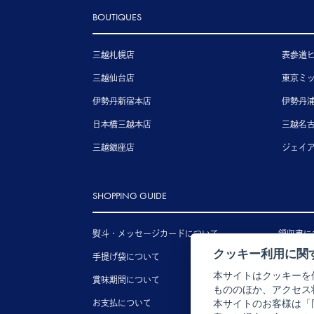
BOUTIQUES
三越札幌店
表参道
三越仙台店
東京ミ
伊勢丹新宿本店
伊勢丹
日本橋三越本店
三越名
三越銀座店
ジェイ
SHOPPING GUIDE
熨斗・メッセージカードについて
領収書に
クッキー利用に関
手提げ袋について
送料につ
本サイトはクッキーを
賞味期間について
配送につ
もののほか、アクセス
お支払について
キャンセ
本サイトのお客様は「