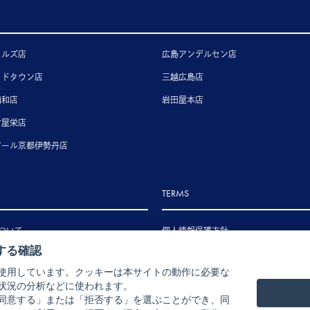
ヒルズ店
広島アンデルセン店
ッドタウン店
三越広島店
浦和店
岩田屋本店
古屋栄店
アール京都伊勢丹店
TERMS
ついて
個人情報保護方針
する確認
いて
特定商取引法に基づく表示
使用しています。クッキーは本サイトの動作に必要な
いて
状況の分析などに使われます。
ル・返品・交換について
同意する」または「拒否する」を選ぶことができ、同