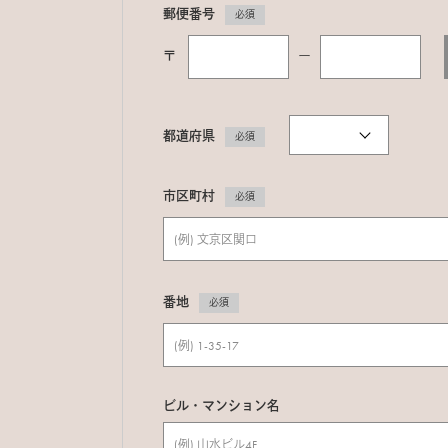
郵便番号
必須
〒
ー
都道府県
必須
市区町村
必須
番地
必須
ビル・マンション名