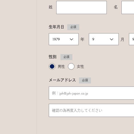
姓
名
生年月日
必須
年
月
性別
必須
男性
女性
メールアドレス
必須