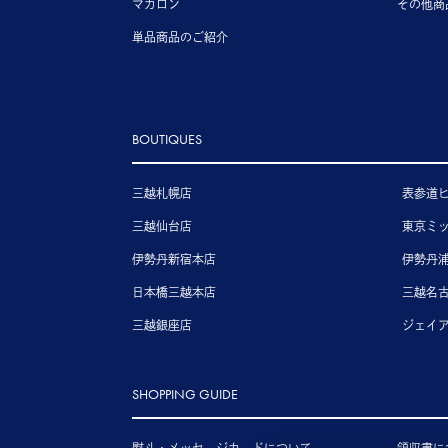
マカロン
その他商
単品商品のご紹介
BOUTIQUES
三越札幌店
表参道
三越仙台店
東京ミ
伊勢丹新宿本店
伊勢丹
日本橋三越本店
三越名
三越銀座店
ジェイ
SHOPPING GUIDE