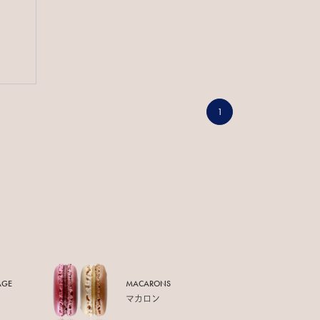
1
AGE
MACARONS
マカロン