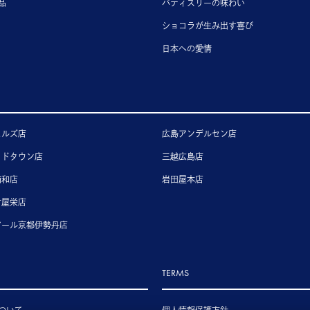
品
パティスリーの味わい
ショコラが生み出す喜び
日本への愛情
ヒルズ店
広島アンデルセン店
ッドタウン店
三越広島店
浦和店
岩田屋本店
古屋栄店
アール京都伊勢丹店
TERMS