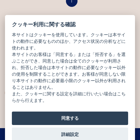
1
クッキー利用に関する確認
CATEGORY
本サイトはクッキーを使用しています。クッキーは本サイ
トの動作に必要なもののほか、アクセス状況の分析などに
商品カテゴリー
使われます。
本サイトのお客様は「同意する」または「拒否する」を選
SEASONAL RECOMMEND
CHOCOLATS
ぶことができ、同意した場合は全てのクッキーが利用さ
季節のおすすめ
ショコラ
れ、拒否した場合は本サイトの動作に必要なクッキー以外
の使用を制限することができます。お客様が同意しない限
り本サイトの動作に必要最小限のクッキー以外が利用され
ることはありません。
GÂTEAUX DE
MACARONS
また、クッキーに関する設定を詳細に行いたい場合はこち
VOYAGE
マカロン
焼菓子
らから行えます。
同意する
TABLETTES
GÂTEAUX
タブレット
ガトー
詳細設定
0