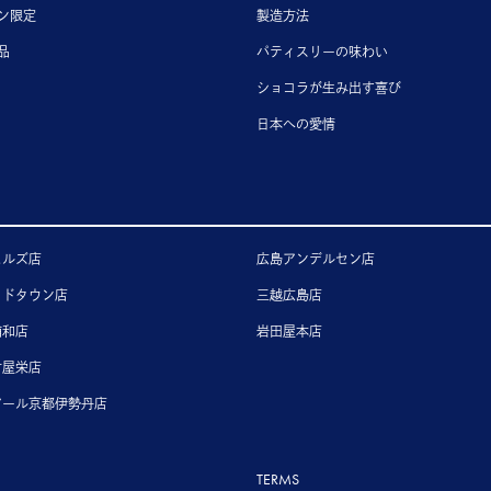
ン限定
製造方法
品
パティスリーの味わい
ショコラが生み出す喜び
日本への愛情
ヒルズ店
広島アンデルセン店
ッドタウン店
三越広島店
浦和店
岩田屋本店
古屋栄店
アール京都伊勢丹店
TERMS