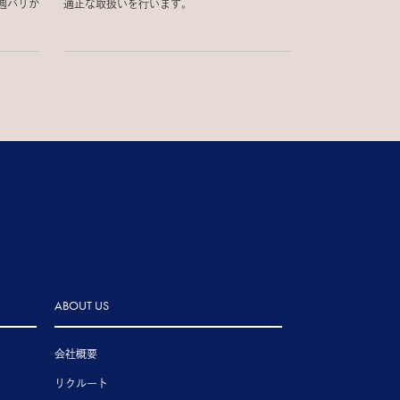
週パリか
適正な取扱いを行います。
ABOUT US
会社概要
リクルート