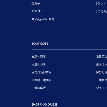
焼菓子
オンライ
マカロン
その他商
単品商品のご紹介
BOUTIQUES
三越札幌店
表参道
三越仙台店
東京ミ
伊勢丹新宿本店
伊勢丹
日本橋三越本店
三越名
三越銀座店
ジェイ
SHOPPING GUIDE