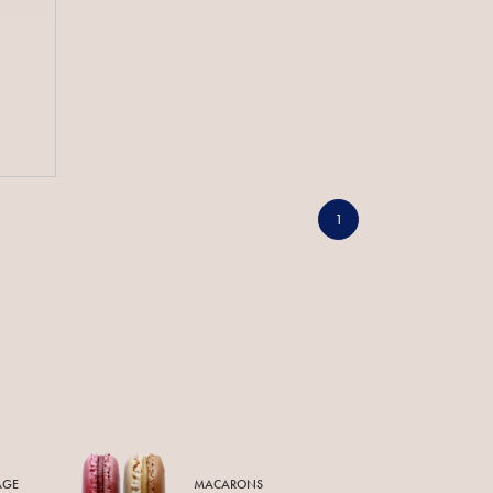
1
AGE
MACARONS