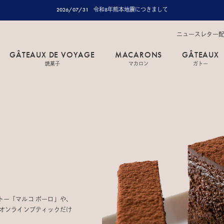
2026/07/31
令和8年熊本地震につきまして
ニュースレター
GÂTEAUX DE VOYAGE
MACARONS
GÂTEAUX
焼菓子
マカロン
ガトー
トー「マルコ ポーロ」や、
 オンラインブティックだけ