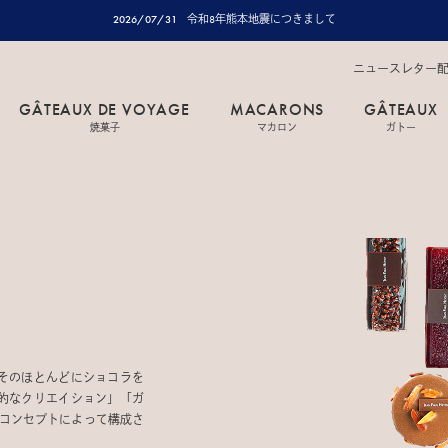
2026/07/31
令和8年熊本地震につきまして
ニュースレター
GÂTEAUX DE VOYAGE
MACARONS
GÂTEAUX
焼菓子
マカロン
ガトー
そのほとんどにショコラを
的なクリエイション」「ガ
るコンセプトによって構成さ