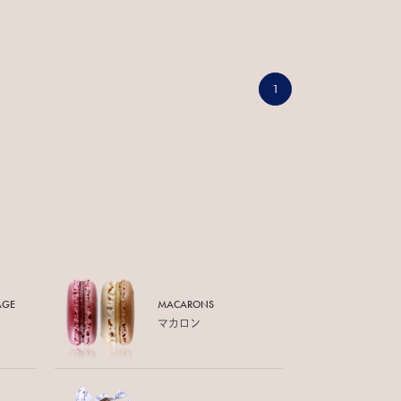
1
AGE
MACARONS
マカロン