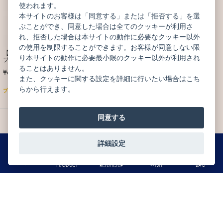
使われます。
本サイトのお客様は「同意する」または「拒否する」を選
ぶことができ、同意した場合は全てのクッキーが利用さ
れ、拒否した場合は本サイトの動作に必要なクッキー以外
の使用を制限することができます。お客様が同意しない限
【ジェイアール京都伊勢丹店限定】キ
り本サイトの動作に必要最小限のクッキー以外が利用され
ブネ アントルメ
ることはありません。
¥6,912
(税込)
また、クッキーに関する設定を詳細に行いたい場合はこち
らから行えます。
ブティック販売のみ
同意する
1
詳細設定
0
MENU
BAG
WISH
PRODUCT
BOUTIQUE
CATEGORY
商品カテゴリー
SEASONAL RECOMMEND
CHOCOLATS