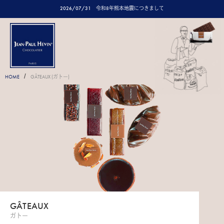
2026/07/31
令和8年熊本地震につきまして
/
HOME
GÂTEAUX (ガトー)
GÂTEAUX
ガトー