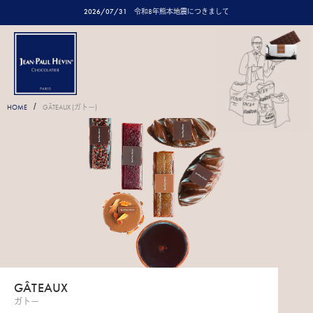
2026/07/31
令和8年熊本地震につきまして
/
HOME
GÂTEAUX (ガトー)
GÂTEAUX
ガトー