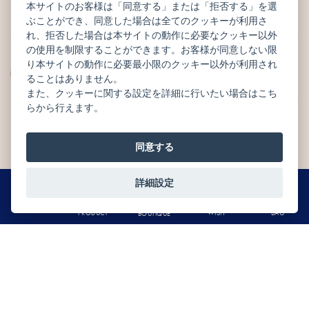
SEASONAL RECOMMEND
CHOCOLATS
本サイトのお客様は「同意する」または「拒否する」を選
季節のおすすめ
ショコラ
ぶことができ、同意した場合は全てのクッキーが利用さ
れ、拒否した場合は本サイトの動作に必要なクッキー以外
の使用を制限することができます。お客様が同意しない限
GÂTEAUX DE
り本サイトの動作に必要最小限のクッキー以外が利用され
MACARONS
VOYAGE
ることはありません。
マカロン
焼菓子
また、クッキーに関する設定を詳細に行いたい場合はこち
らから行えます。
TABLETTES
GÂTEAUX
同意する
タブレット
ガトー
詳細設定
0
WEB LIMITED
OTHERS
MENU
BAG
WISH
PRODUCT
BOUTIQUE
オンライン限定
その他商品