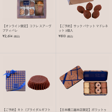
【オンライン限定】コフレ スアーヴ
【ご予約】サック バケット マドレネ
プティパレ
ット 5個入
¥2,614
¥810
(税込)
(税込)
【ご予約】キト（ブライダルギフト
【日本橋三越本店限定】ボワットゥ