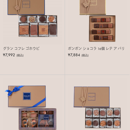
グラン コフレ ゴホウビ
ボンボン ショコラ 16個 レテ ア パリ
¥7,992
¥7,884
(税込)
(税込)