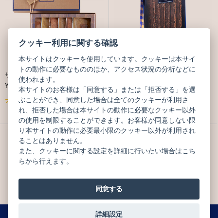
クッキー利用に関する確認
本サイトはクッキーを使用しています。クッキーは本サイ
【ジェイアール京都伊勢丹店限定】
【ブティック限定】アリュメット シ
トの動作に必要なもののほか、アクセス状況の分析などに
サブレ カレ 6枚 KYOTO
ョコラ 6個
使われます。
¥3,348
¥1,491
(税込)
(税込)
本サイトのお客様は「同意する」または「拒否する」を選
ぶことができ、同意した場合は全てのクッキーが利用さ
ブティック販売のみ
ブティック販売のみ
れ、拒否した場合は本サイトの動作に必要なクッキー以外
の使用を制限することができます。お客様が同意しない限
り本サイトの動作に必要最小限のクッキー以外が利用され
ることはありません。
また、クッキーに関する設定を詳細に行いたい場合はこち
らから行えます。
同意する
詳細設定