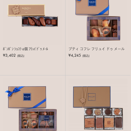
ﾎﾞﾝﾎﾞﾝ ｼｮｺﾗ 6個 ﾌﾘｭｲ ﾄﾞｩ ﾒｰﾙ
プティ コフレ フリュイ ドゥ メール
¥3,402
¥4,245
(税込)
(税込)