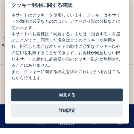
クッキー利用に関する確認
本サイトはクッキーを使用しています。クッキーは本サイ
トの動作に必要なもののほか、アクセス状況の分析などに
使われます。
本サイトのお客様は「同意する」または「拒否する」を選
プティ コフレ ゴホウビ
グラン スブティル エテ
ぶことができ、同意した場合は全てのクッキーが利用さ
¥5,400
¥10,800
れ、拒否した場合は本サイトの動作に必要なクッキー以外
(税込)
(税込)
の使用を制限することができます。お客様が同意しない限
り本サイトの動作に必要最小限のクッキー以外が利用され
ることはありません。
また、クッキーに関する設定を詳細に行いたい場合はこち
らから行えます。
同意する
SOLDOUT
詳細設定
0
MENU
BAG
WISH
PRODUCT
BOUTIQUE