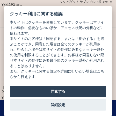
ック バゲット サブレ カレ 3枚 KYOTO
¥44,393
(税込)
¥1,728
(税込)
クッキー利用に関する確認
ブティック販売のみ
本サイトはクッキーを使用しています。クッキーは本サイ
トの動作に必要なもののほか、アクセス状況の分析などに
使われます。
本サイトのお客様は「同意する」または「拒否する」を選
ぶことができ、同意した場合は全てのクッキーが利用さ
れ、拒否した場合は本サイトの動作に必要なクッキー以外
の使用を制限することができます。お客様が同意しない限
り本サイトの動作に必要最小限のクッキー以外が利用され
ることはありません。
また、クッキーに関する設定を詳細に行いたい場合はこち
らから行えます。
【ジェイアール京都伊勢丹店限定】ボ
【ジェイアール京都伊勢丹店限定】サ
ンボン ショコラ 6個 KYOTO
ブレ カレ 6枚 KYOTO
同意する
¥3,186
¥3,348
(税込)
(税込)
詳細設定
0
ブティック販売のみ
ブティック販売のみ
MENU