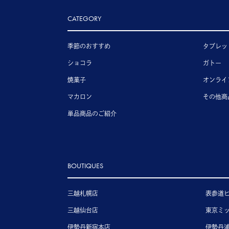
CATEGORY
季節のおすすめ
タブレッ
ショコラ
ガトー
焼菓子
オンライ
マカロン
その他商
単品商品のご紹介
BOUTIQUES
三越札幌店
表参道
三越仙台店
東京ミ
伊勢丹新宿本店
伊勢丹