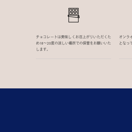
チョコレートは美味しくお召上がりいただくた
オンラ
め18〜20度の涼しい場所での保管をお願いいた
となっ
します。