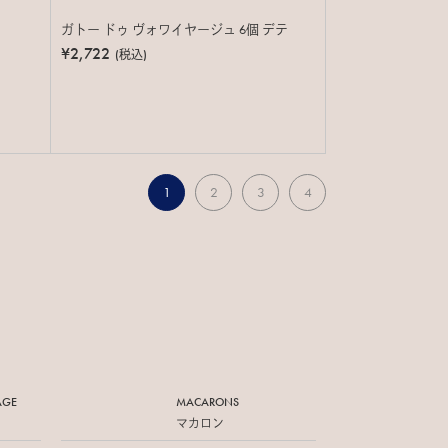
ガトー ドゥ ヴォワイヤージュ 6個 デテ
¥2,722
(税込)
1
2
3
4
AGE
MACARONS
マカロン