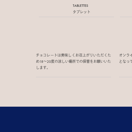
TABLETTES
タブレット
チョコレートは美味しくお召上がりいただくた
オンラ
め18〜20度の涼しい場所での保管をお願いいた
となっ
します。