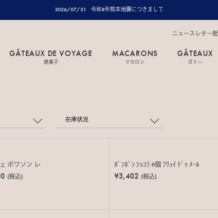
2026/07/31
令和8年熊本地震につきまして
ニュースレター
GÂTEAUX DE VOYAGE
MACARONS
GÂTEAUX
焼菓子
マカロン
ガトー
在庫状況
ェ ポワソン レ
ﾎﾞﾝﾎﾞﾝ ｼｮｺﾗ 6個 ﾌﾘｭｲ ﾄﾞｩ ﾒｰﾙ
00
¥3,402
(税込)
(税込)