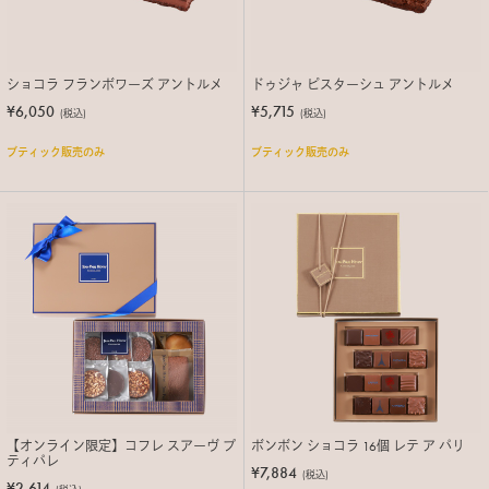
ショコラ フランボワーズ アントルメ
ドゥジャ ピスターシュ アントルメ
¥6,050
¥5,715
(税込)
(税込)
ブティック販売のみ
ブティック販売のみ
【オンライン限定】コフレ スアーヴ プ
ボンボン ショコラ 16個 レテ ア パリ
ティパレ
¥7,884
(税込)
¥2,614