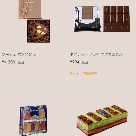
ブーシェ ポワソン レ
タブレット ノシベ マダガスカル
¥4,200
¥994
(税込)
(税込)
ブティック販売のみ