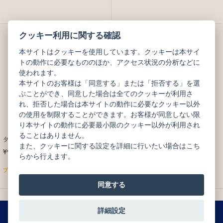
クッキー利用に関する確認
本サイトはクッキーを使用しています。クッキーは本サイ
トの動作に必要なもののほか、アクセス状況の分析などに
使われます。
本サイトのお客様は「同意する」または「拒否する」を選
ぶことができ、同意した場合は全てのクッキーが利用さ
れ、拒否した場合は本サイトの動作に必要なクッキー以外
の使用を制限することができます。お客様が同意しない限
り本サイトの動作に必要最小限のクッキー以外が利用され
ることはありません。
タブレット エクアトゥル
タブレット ヴェネズエラ
また、クッキーに関する設定を詳細に行いたい場合はこち
¥994
¥994
(税込)
(税込)
らから行えます。
ブティック販売のみ
ブティック販売のみ
同意する
1
2
3
4
詳細設定
0