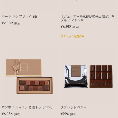
パート ドゥ フリュイ 6個
【ジェイアール京都伊勢丹店限定】キ
ブネ アントルメ
¥2,139
(税込)
¥6,912
(税込)
ブティック販売のみ
ボンボン ショコラ 12個 レテ ア パリ
タブレット ペルー
¥6,156
¥994
(税込)
(税込)