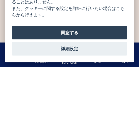
ることはありません。
また、クッキーに関する設定を詳細に行いたい場合はこち
CATEGORY
らから行えます。
商品カテゴリー
同意する
SEASONAL RECOMMEND
CHOCOLATS
詳細設定
季節のおすすめ
ショコラ
0
MENU
BAG
WISH
PRODUCT
BOUTIQUE
GÂTEAUX DE
MACARONS
VOYAGE
マカロン
焼菓子
TABLETTES
GÂTEAUX
タブレット
ガトー
WEB LIMITED
OTHERS