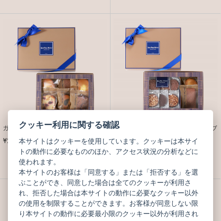
クッキー利用に関する確認
ガトー ドゥ ヴォワイヤージュ 6個 デテ
【オンライン限定】コフレ スアーヴ プ
ティパレ
¥2,722
本サイトはクッキーを使用しています。クッキーは本サイ
(税込)
¥2,614
(税込)
トの動作に必要なもののほか、アクセス状況の分析などに
使われます。
本サイトのお客様は「同意する」または「拒否する」を選
ぶことができ、同意した場合は全てのクッキーが利用さ
れ、拒否した場合は本サイトの動作に必要なクッキー以外
1
2
の使用を制限することができます。お客様が同意しない限
り本サイトの動作に必要最小限のクッキー以外が利用され