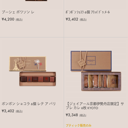
ブーシェ ポワソン レ
ﾎﾞﾝﾎﾞﾝ ｼｮｺﾗ 6個 ﾌﾘｭｲ ﾄﾞｩ ﾒｰﾙ
¥4,200
¥3,402
(税込)
(税込)
ボンボン ショコラ 6個 レテ ア パリ
【ジェイアール京都伊勢丹店限定】サ
ブレ カレ 6枚 KYOTO
¥3,402
(税込)
¥3,348
(税込)
ブティック販売のみ