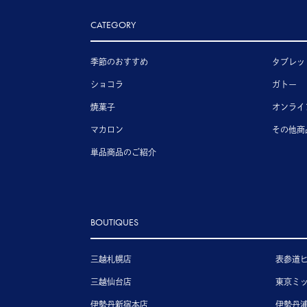
CATEGORY
季節のおすすめ
タブレッ
ショコラ
ガトー
焼菓子
オンライ
マカロン
その他商
単品商品のご紹介
BOUTIQUES
三越札幌店
表参道
三越仙台店
東京ミ
伊勢丹新宿本店
伊勢丹