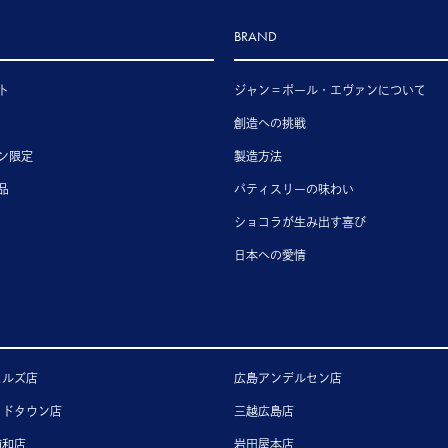
BRAND
ト
ジャン＝ポール・エヴァンについて
創造への挑戦
ン限定
製造方法
品
パティスリーの味わい
ショコラが生み出す喜び
日本への愛情
ヒルズ店
広島アンデルセン店
ッドタウン店
三越広島店
浦和店
岩田屋本店