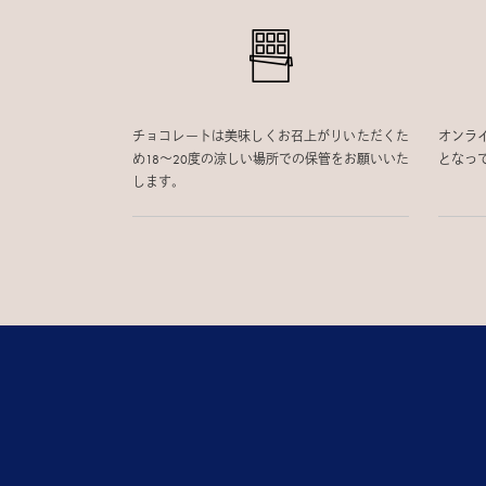
チョコレートは美味しくお召上がりいただくた
オンラ
め18〜20度の涼しい場所での保管をお願いいた
となっ
します。