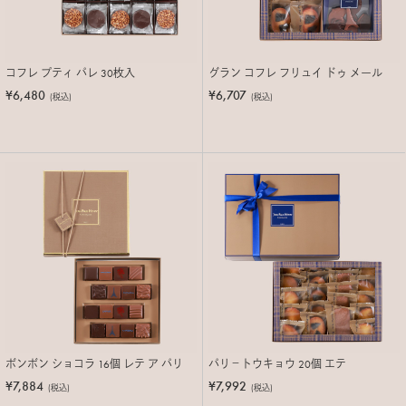
コフレ プティ パレ 30枚入
グラン コフレ フリュイ ドゥ メール
¥6,480
¥6,707
(税込)
(税込)
ボンボン ショコラ 16個 レテ ア パリ
パリ－トウキョウ 20個 エテ
¥7,884
¥7,992
(税込)
(税込)