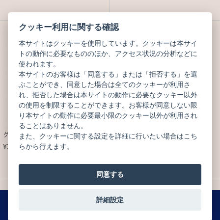
クッキー利用に関する確認
本サイトはクッキーを使用しています。クッキーは本サイ
トの動作に必要なもののほか、アクセス状況の分析などに
使われます。
本サイトのお客様は「同意する」または「拒否する」を選
ぶことができ、同意した場合は全てのクッキーが利用さ
れ、拒否した場合は本サイトの動作に必要なクッキー以外
の使用を制限することができます。お客様が同意しない限
り本サイトの動作に必要最小限のクッキー以外が利用され
ることはありません。
グラン コフレ ゴホウビ
ボンボン ショコラ 25個 レテ ア パリ
また、クッキーに関する設定を詳細に行いたい場合はこち
らから行えます。
¥7,992
¥11,384
(税込)
(税込)
同意する
1
2
詳細設定
0
MENU