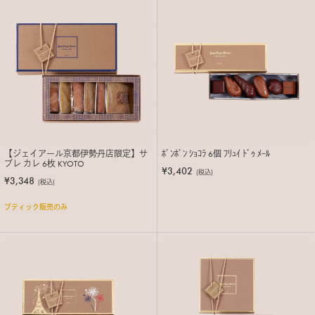
【ジェイアール京都伊勢丹店限定】サ
ﾎﾞﾝﾎﾞﾝ ｼｮｺﾗ 6個 ﾌﾘｭｲ ﾄﾞｩ ﾒｰﾙ
ブレ カレ 6枚 KYOTO
¥3,402
(税込)
¥3,348
(税込)
ブティック販売のみ