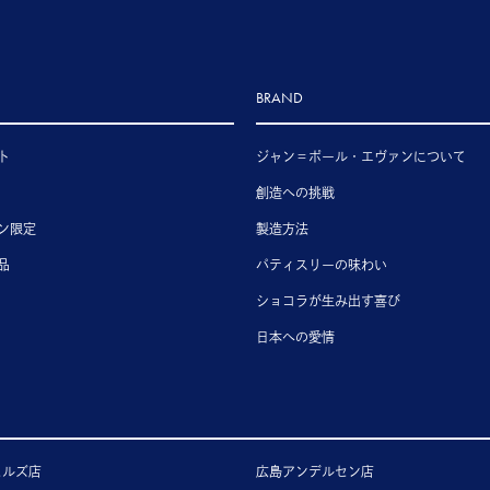
BRAND
ト
ジャン＝ポール・エヴァンについて
創造への挑戦
ン限定
製造方法
品
パティスリーの味わい
ショコラが生み出す喜び
日本への愛情
ヒルズ店
広島アンデルセン店