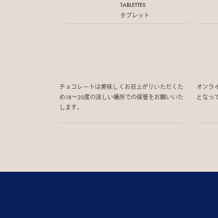
TABLETTES
タブレット
チョコレートは美味しくお召上がりいただくた
オンラ
め18〜20度の涼しい場所での保管をお願いいた
となっ
します。