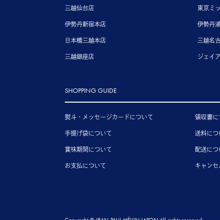
三越仙台店
東京ミ
伊勢丹新宿本店
伊勢丹
日本橋三越本店
三越名
三越銀座店
ジェイ
SHOPPING GUIDE
熨斗・メッセージカードについて
領収書に
手提げ袋について
送料につ
賞味期間について
配送につ
お支払について
キャンセ
Copyright © JEAN-PAUL HÉVIN JAPON All rights reserved.