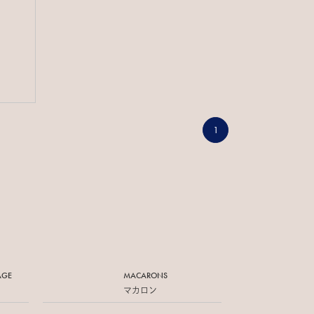
1
AGE
MACARONS
マカロン