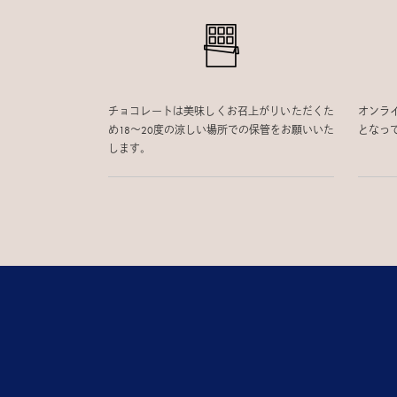
チョコレートは美味しくお召上がりいただくた
オンラ
め18〜20度の涼しい場所での保管をお願いいた
となっ
します。