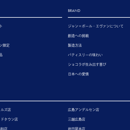
BRAND
ト
ジャン＝ポール・エヴァンについて
創造への挑戦
ン限定
製造方法
品
パティスリーの味わい
ショコラが生み出す喜び
日本への愛情
ヒルズ店
広島アンデルセン店
ッドタウン店
三越広島店
浦和店
岩田屋本店