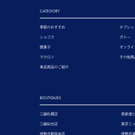
CATEGORY
季節のおすすめ
タブレッ
ショコラ
ガトー
焼菓子
オンライ
マカロン
その他商
単品商品のご紹介
BOUTIQUES
三越札幌店
表参道
三越仙台店
東京ミ
伊勢丹新宿本店
伊勢丹