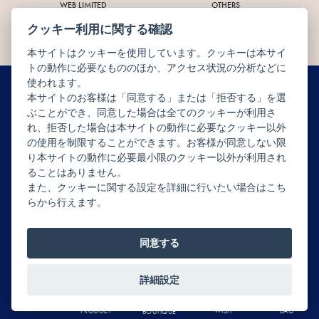
WEB LIMITED
OTHERS
オンライン限定
その他商品
クッキー利用に関する確認
本サイトはクッキーを使用しています。クッキーは本サイ
トの動作に必要なもののほか、アクセス状況の分析などに
使われます。
本サイトのお客様は「同意する」または「拒否する」を選
ぶことができ、同意した場合は全てのクッキーが利用さ
ニュースレター配信登録はこちら
れ、拒否した場合は本サイトの動作に必要なクッキー以外
の使用を制限することができます。お客様が同意しない限
り本サイトの動作に必要最小限のクッキー以外が利用され
ることはありません。
また、クッキーに関する設定を詳細に行いたい場合はこち
らから行えます。
Copyright © JEAN-PAUL HÉVIN JAPON All rights reserved.
同意する
詳細設定
0
MENU
BAG
WISH
PRODUCT
BOUTIQUE