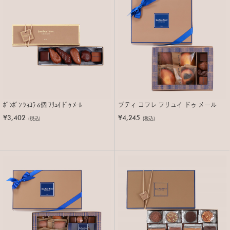
ﾎﾞﾝﾎﾞﾝ ｼｮｺﾗ 6個 ﾌﾘｭｲ ﾄﾞｩ ﾒｰﾙ
プティ コフレ フリュイ ドゥ メール
¥3,402
¥4,245
(税込)
(税込)