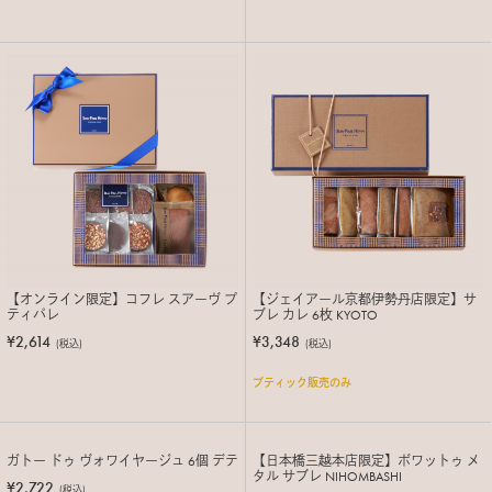
【オンライン限定】コフレ スアーヴ プ
【ジェイアール京都伊勢丹店限定】サ
ティパレ
ブレ カレ 6枚 KYOTO
¥2,614
¥3,348
(税込)
(税込)
ブティック販売のみ
ガトー ドゥ ヴォワイヤージュ 6個 デテ
【日本橋三越本店限定】ボワットゥ メ
タル サブレ NIHOMBASHI
¥2,722
(税込)