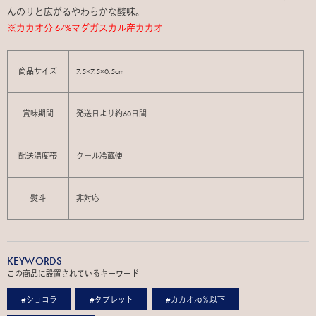
んのりと広がるやわらかな酸味。
※カカオ分 67%マダガスカル産カカオ
商品サイズ
7.5×7.5×0.5cm
賞味期間
発送日より約60日間
配送温度帯
クール冷蔵便
熨斗
非対応
KEYWORDS
この商品に設置されているキーワード
#ショコラ
#タブレット
#カカオ70％以下