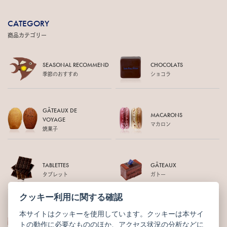
CATEGORY
商品カテゴリー
SEASONAL RECOMMEND
CHOCOLATS
季節のおすすめ
ショコラ
GÂTEAUX DE
MACARONS
VOYAGE
マカロン
焼菓子
TABLETTES
GÂTEAUX
タブレット
ガトー
クッキー利用に関する確認
本サイトはクッキーを使用しています。クッキーは本サイ
WEB LIMITED
OTHERS
トの動作に必要なもののほか、アクセス状況の分析などに
オンライン限定
その他商品