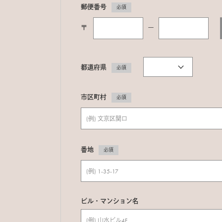
郵便番号
必須
〒
ー
都道府県
必須
市区町村
必須
番地
必須
ビル・マンション名