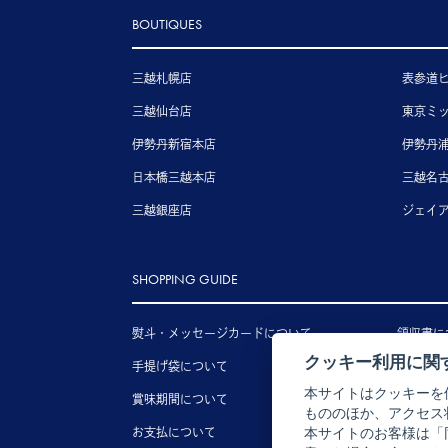
BOUTIQUES
三越札幌店
表参道
三越仙台店
東京ミ
伊勢丹新宿本店
伊勢丹
日本橋三越本店
三越名
三越銀座店
ジェイ
SHOPPING GUIDE
熨斗・メッセージカードについて
領収書に
クッキー利用に関
手提げ袋について
送料につ
本サイトはクッキーを
賞味期間について
配送につ
もののほか、アクセス
お支払について
キャンセ
本サイトのお客様は「