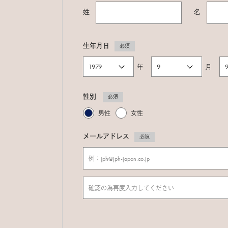
姓
名
生年月日
必須
年
月
性別
必須
男性
女性
メールアドレス
必須