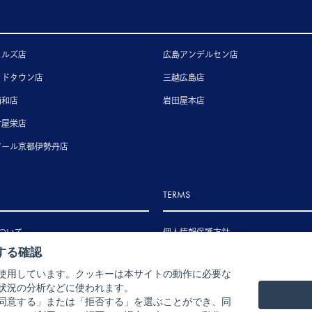
ヒルズ店
広島アンデルセン店
ッドタウン店
三越広島店
浦和店
岩田屋本店
古屋栄店
アール京都伊勢丹店
TERMS
ついて
個人情報保護方針
する確認
いて
特定商取引法に基づく表示
使用しています。クッキーは本サイトの動作に必要な
いて
状況の分析などに使われます。
ル・返品・交換について
同意する」または「拒否する」を選ぶことができ、同