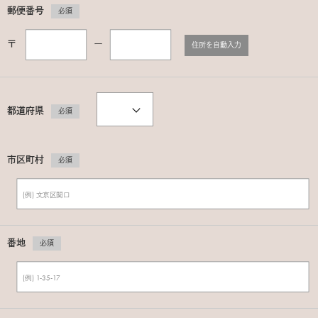
郵便番号
必須
〒
ー
住所を自動入力
都道府県
必須
市区町村
必須
番地
必須