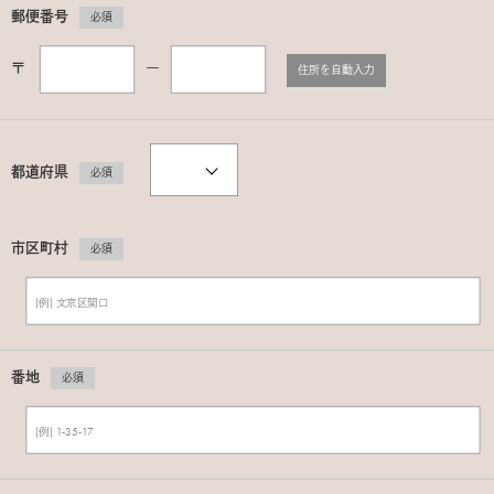
郵便番号
必須
〒
ー
住所を自動入力
都道府県
必須
市区町村
必須
番地
必須