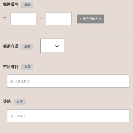
郵便番号
必須
〒
ー
住所を自動入力
都道府県
必須
市区町村
必須
番地
必須