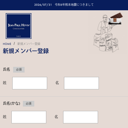
2026/07/31
令和8年熊本地震につきまして
/
HOME
新規メンバー登録
新規メンバー登録
氏名
必須
姓
名
氏名(かな)
必須
姓
名