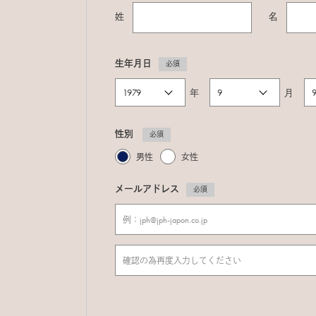
姓
名
生年月日
必須
年
月
性別
必須
男性
女性
メールアドレス
必須