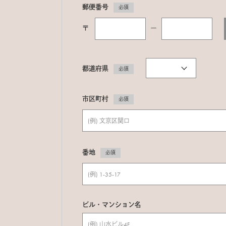
郵便番号
必須
〒
ー
都道府県
必須
市区町村
必須
番地
必須
ビル・マンション名