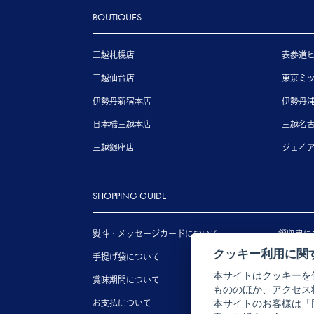
BOUTIQUES
三越札幌店
表参道
三越仙台店
東京ミ
伊勢丹新宿本店
伊勢丹
日本橋三越本店
三越名
三越銀座店
ジェイ
SHOPPING GUIDE
熨斗・メッセージカードについて
領収書に
クッキー利用に関
手提げ袋について
送料につ
本サイトはクッキーを
賞味期間について
配送につ
もののほか、アクセス
お支払について
キャンセ
本サイトのお客様は「