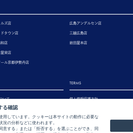
ヒルズ店
広島アンデルセン店
ッドタウン店
三越広島店
浦和店
岩田屋本店
古屋栄店
アール京都伊勢丹店
TERMS
ついて
個人情報保護方針
する確認
いて
特定商取引法に基づく表示
使用しています。クッキーは本サイトの動作に必要な
いて
状況の分析などに使われます。
ル・返品・交換について
同意する」または「拒否する」を選ぶことができ、同