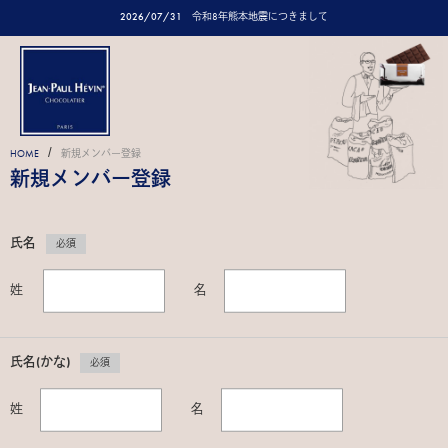
2026/07/31
令和8年熊本地震につきまして
/
HOME
新規メンバー登録
新規メンバー登録
氏名
必須
姓
名
氏名(かな)
必須
姓
名