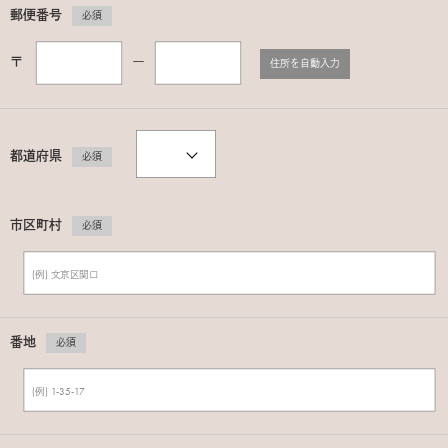
郵便番号
必須
〒
ー
住所を自動入力
都道府県
必須
市区町村
必須
番地
必須