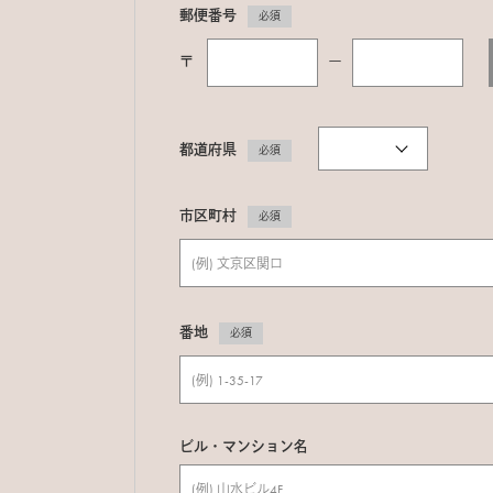
郵便番号
必須
〒
ー
都道府県
必須
市区町村
必須
番地
必須
ビル・マンション名