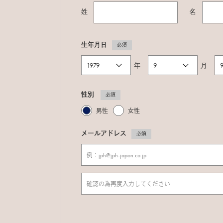
姓
名
生年月日
必須
年
月
性別
必須
男性
女性
メールアドレス
必須