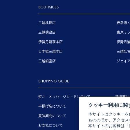
BOUTIQUES
三越札幌店
表参道
三越仙台店
東京ミ
伊勢丹新宿本店
伊勢丹
日本橋三越本店
三越名
三越銀座店
ジェイ
SHOPPING GUIDE
熨斗・メッセージカードについて
領収書に
クッキー利用に関
手提げ袋について
送料につ
本サイトはクッキーを
賞味期間について
配送につ
もののほか、アクセス
お支払について
キャンセ
本サイトのお客様は「