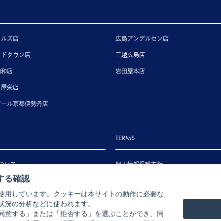
ヒルズ店
広島アンデルセン店
ッドタウン店
三越広島店
浦和店
岩田屋本店
古屋栄店
アール京都伊勢丹店
TERMS
ついて
個人情報保護方針
する確認
いて
特定商取引法に基づく表示
使用しています。クッキーは本サイトの動作に必要な
いて
状況の分析などに使われます。
ル・返品・交換について
同意する」または「拒否する」を選ぶことができ、同