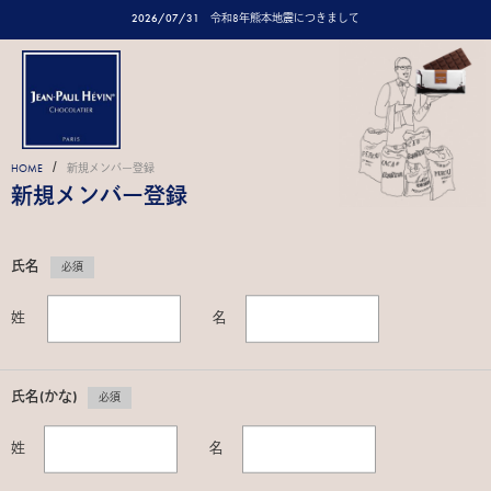
2026/07/31
令和8年熊本地震につきまして
/
HOME
新規メンバー登録
新規メンバー登録
氏名
必須
姓
名
氏名(かな)
必須
姓
名