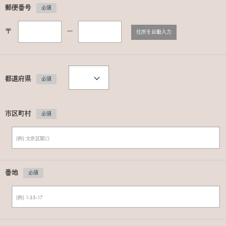
郵便番号
必須
〒
ー
住所を自動入力
都道府県
必須
市区町村
必須
番地
必須