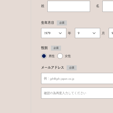
姓
名
生年月日
必須
年
月
性別
必須
男性
女性
メールアドレス
必須