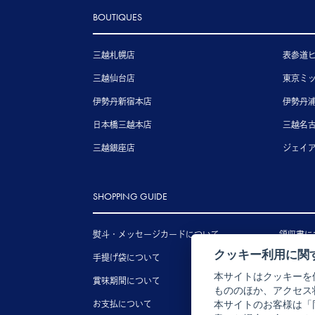
BOUTIQUES
三越札幌店
表参道
三越仙台店
東京ミ
伊勢丹新宿本店
伊勢丹
日本橋三越本店
三越名
三越銀座店
ジェイ
SHOPPING GUIDE
熨斗・メッセージカードについて
領収書に
クッキー利用に関
手提げ袋について
送料につ
本サイトはクッキーを
賞味期間について
配送につ
もののほか、アクセス
お支払について
キャンセ
本サイトのお客様は「