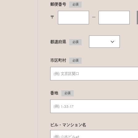
郵便番号
必須
〒
ー
都道府県
必須
市区町村
必須
番地
必須
ビル・マンション名