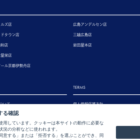
ヒルズ店
広島アンデルセン店
ッドタウン店
三越広島店
浦和店
岩田屋本店
古屋栄店
アール京都伊勢丹店
TERMS
ついて
個人情報保護方針
する確認
いて
特定商取引法に基づく表示
使用しています。クッキーは本サイトの動作に必要な
いて
状況の分析などに使われます。
ル・返品・交換について
同意する」または「拒否する」を選ぶことができ、同