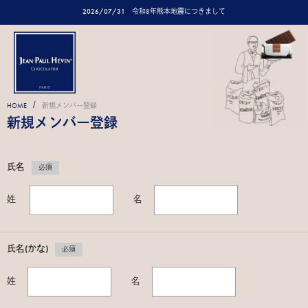
2026/07/31
令和8年熊本地震につきまして
/
HOME
新規メンバー登録
新規メンバー登録
氏名
必須
姓
名
氏名(かな)
必須
姓
名