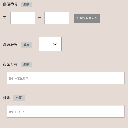
郵便番号
必須
〒
ー
住所を自動入力
都道府県
必須
市区町村
必須
番地
必須