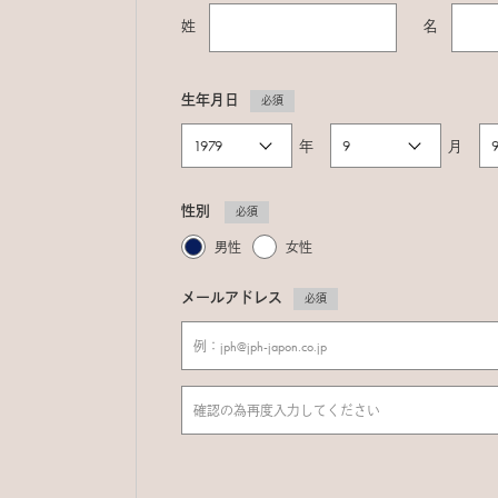
姓
名
生年月日
必須
年
月
性別
必須
男性
女性
メールアドレス
必須