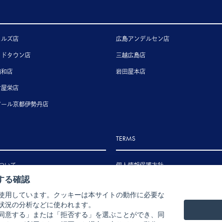
ヒルズ店
広島アンデルセン店
ッドタウン店
三越広島店
浦和店
岩田屋本店
古屋栄店
アール京都伊勢丹店
TERMS
ついて
個人情報保護方針
する確認
いて
特定商取引法に基づく表示
使用しています。クッキーは本サイトの動作に必要な
いて
状況の分析などに使われます。
ル・返品・交換について
同意する」または「拒否する」を選ぶことができ、同