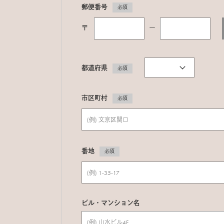
郵便番号
必須
〒
ー
都道府県
必須
市区町村
必須
番地
必須
ビル・マンション名