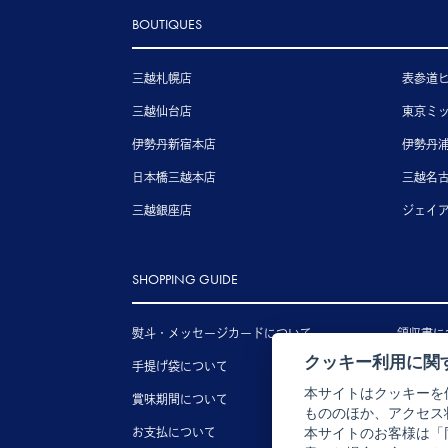
BOUTIQUES
三越札幌店
表参道
三越仙台店
東京ミ
伊勢丹新宿本店
伊勢丹
日本橋三越本店
三越名
三越銀座店
ジェイ
SHOPPING GUIDE
熨斗・メッセージカードについて
領収書に
クッキー利用に関
手提げ袋について
送料につ
本サイトはクッキーを
賞味期間について
配送につ
もののほか、アクセス
お支払について
キャンセ
本サイトのお客様は「