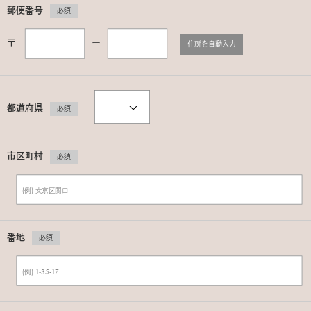
郵便番号
必須
〒
ー
住所を自動入力
都道府県
必須
市区町村
必須
番地
必須