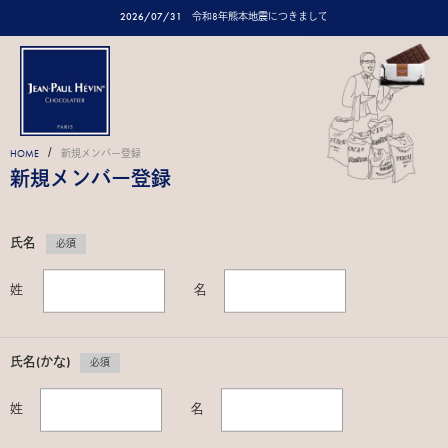
2026/07/31
令和8年熊本地震につきまして
/
HOME
新規メンバー登録
新規メンバー登録
氏名
必須
姓
名
氏名(かな)
必須
姓
名