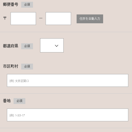
郵便番号
必須
〒
ー
住所を自動入力
都道府県
必須
市区町村
必須
番地
必須