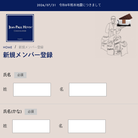
2026/07/31
令和8年熊本地震につきまして
/
HOME
新規メンバー登録
新規メンバー登録
氏名
必須
姓
名
氏名(かな)
必須
姓
名