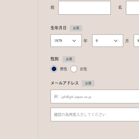
姓
名
生年月日
必須
年
月
性別
必須
男性
女性
メールアドレス
必須