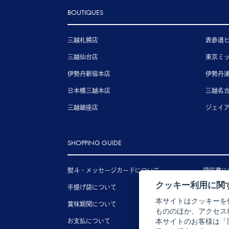
BOUTIQUES
三越札幌店
表参道
三越仙台店
東京ミ
伊勢丹新宿本店
伊勢丹
日本橋三越本店
三越名
三越銀座店
ジェイ
SHOPPING GUIDE
熨斗・メッセージカードについて
領収書に
クッキー利用に関
手提げ袋について
送料につ
本サイトはクッキーを
賞味期間について
配送につ
もののほか、アクセス
お支払について
キャンセ
本サイトのお客様は「