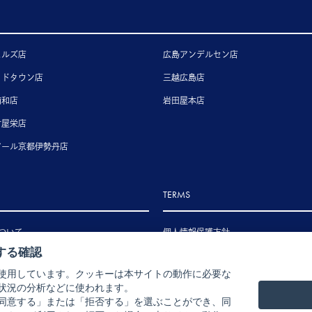
ヒルズ店
広島アンデルセン店
ッドタウン店
三越広島店
浦和店
岩田屋本店
古屋栄店
アール京都伊勢丹店
TERMS
ついて
個人情報保護方針
する確認
いて
特定商取引法に基づく表示
使用しています。クッキーは本サイトの動作に必要な
いて
状況の分析などに使われます。
ル・返品・交換について
同意する」または「拒否する」を選ぶことができ、同