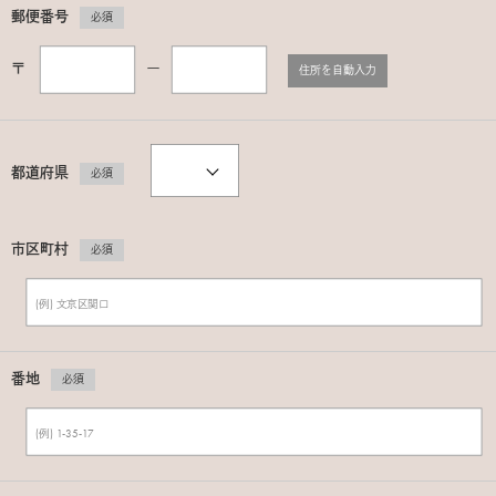
郵便番号
必須
〒
ー
住所を自動入力
都道府県
必須
市区町村
必須
番地
必須