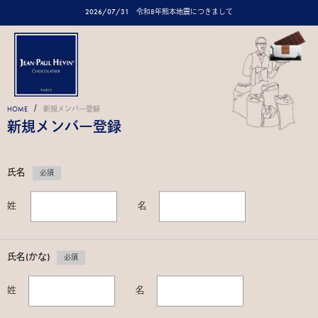
2026/07/31
令和8年熊本地震につきまして
/
HOME
新規メンバー登録
新規メンバー登録
氏名
必須
姓
名
氏名(かな)
必須
姓
名